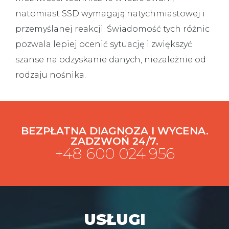
natomiast SSD wymagają natychmiastowej i
przemyślanej reakcji. Świadomość tych różnic
pozwala lepiej ocenić sytuację i zwiększyć
szanse na odzyskanie danych, niezależnie od
rodzaju nośnika.
BEZPŁATNA DIAGNOZA I WYCENA.
ZADZWOŃ 24/7.
+48 600 024 956
USŁUGI