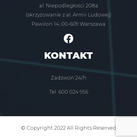
al. Niepodległości 208a
(skrzyżowanie z al. Armii Ludowej)
Pawilon 14, 00-609 Warszawa
KONTAKT
Zadzwoń 24/h
Tel. 600 024 956
© Copyright 2022 All Rights Reserved