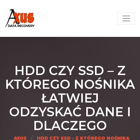
Skip
AXUS – Odzyskiwanie danych
to
content
HDD CZY SSD – Z
KTÓREGO NOŚNIKA
ŁATWIEJ
ODZYSKAĆ DANE I
DLACZEGO
/
AXUS
HDD CZY SSD – Z KTÓREGO NOŚNIKA