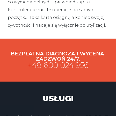
co wymaga pełnych uprawnień zapisu.
Kontroler odrzuci tę operację na samym
początku. Taka karta osiągnęła koniec swojej
żywotności i nadaje się wyłącznie do utylizacji.
BEZPŁATNA DIAGNOZA I WYCENA.
ZADZWOŃ 24/7.
+48 600 024 956
USŁUGI