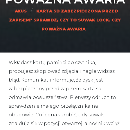
/
AXUS
KARTA SD ZABEZPIECZONA PRZED
ZAPISEM? SPRAWDŹ, CZY TO SUWAK LOCK, CZY
POWAŻNA AWARIA
Wkładasz kartę pamięci do czytnika,
próbujesz skopiować zdjęcia i nagle widzisz
błąd. Komunikat informuje, że
dysk jest
zabezpieczony przed zapisem karta sd
odmawia posłuszeństwa. Pierwszy odruch to
sprawdzenie małego przełącznika na
obudowie. Co jednak zrobić, gdy suwak
znajduje się w pozycji otwartej, a nośnik wciąż