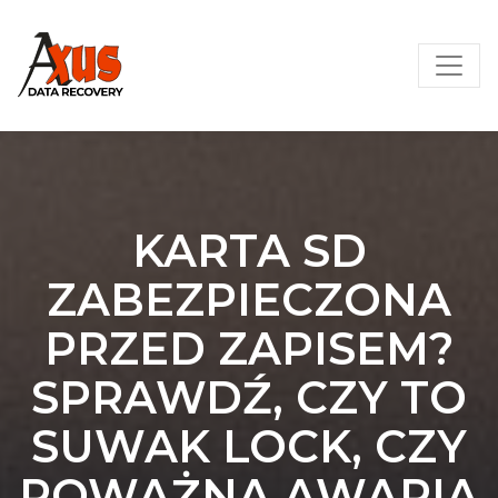
Skip
AXUS – Odzyskiwanie danych
to
content
KARTA SD
ZABEZPIECZONA
PRZED ZAPISEM?
SPRAWDŹ, CZY TO
SUWAK LOCK, CZY
POWAŻNA AWARIA