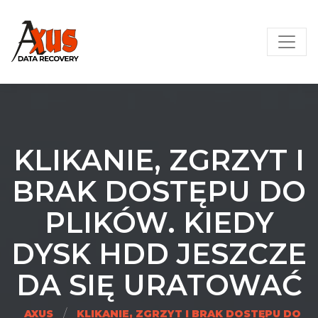
Skip
AXUS – Odzyskiwanie danych
to
content
KLIKANIE, ZGRZYT I
BRAK DOSTĘPU DO
PLIKÓW. KIEDY
DYSK HDD JESZCZE
DA SIĘ URATOWAĆ
/
AXUS
KLIKANIE, ZGRZYT I BRAK DOSTĘPU DO