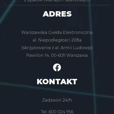
ADRES
Warszawska Giełda Elektroniczna
al. Niepodległości 208a
(skrzyżowanie z al. Armii Ludowej)
Pawilon 14, 00-609 Warszawa
KONTAKT
Zadzwoń 24/h
Tel. 600 024 956