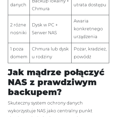
Backup lokalny +
danych
utrata dostępu
Chmura
Awaria
2 różne
Dysk w PC +
konkretnego
nośniki
Serwer NAS
urządzenia
1 poza
Chmura lub dysk
Pożar, kradzież,
domem
u rodziny
powódź
Jak mądrze połączyć
NAS z prawdziwym
backupem?
Skuteczny system ochrony danych
wykorzystuje NAS jako centralny punkt