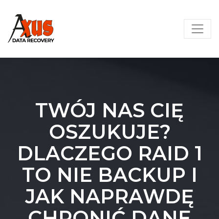
Skip
AXUS – Odzyskiwanie danych
to
content
TWÓJ NAS CIĘ
OSZUKUJE?
DLACZEGO RAID 1
TO NIE BACKUP I
JAK NAPRAWDĘ
CHRONIĆ DANE