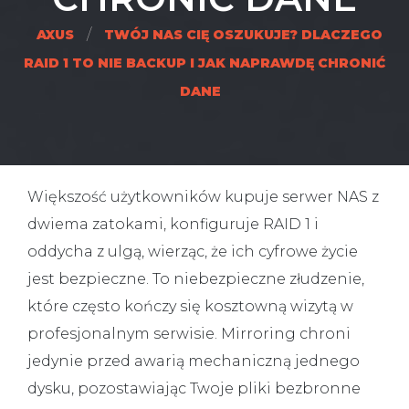
/
AXUS
TWÓJ NAS CIĘ OSZUKUJE? DLACZEGO
RAID 1 TO NIE BACKUP I JAK NAPRAWDĘ CHRONIĆ
DANE
Większość użytkowników kupuje serwer NAS z
dwiema zatokami, konfiguruje RAID 1 i
oddycha z ulgą, wierząc, że ich cyfrowe życie
jest bezpieczne. To niebezpieczne złudzenie,
które często kończy się kosztowną wizytą w
profesjonalnym serwisie. Mirroring chroni
jedynie przed awarią mechaniczną jednego
dysku, pozostawiając Twoje pliki bezbronne