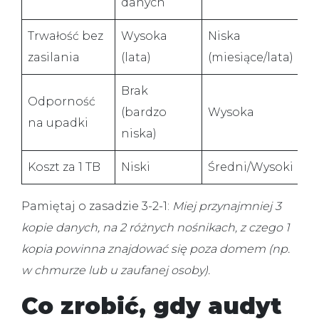
danych
Trwałość bez
Wysoka
Niska
Za
zasilania
(lata)
(miesiące/lata)
su
Brak
Odporność
(bardzo
Wysoka
N/
na upadki
niska)
Koszt za 1 TB
Niski
Średni/Wysoki
A
Pamiętaj o zasadzie 3-2-1:
Miej przynajmniej
3
kopie danych, na
2
różnych nośnikach, z czego
1
kopia powinna znajdować się poza domem (np.
w chmurze lub u zaufanej osoby).
Co zrobić, gdy audyt