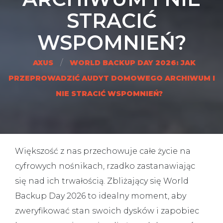
STRACIĆ
WSPOMNIEŃ?
/
AXUS
WORLD BACKUP DAY 2026: JAK
PRZEPROWADZIĆ AUDYT DOMOWEGO ARCHIWUM I
NIE STRACIĆ WSPOMNIEŃ?
Większość z nas przechowuje całe życie na
cyfrowych nośnikach, rzadko zastanawiając
się nad ich trwałością. Zbliżający się
World
Backup Day 2026
to idealny moment, aby
zweryfikować stan swoich dysków i zapobiec