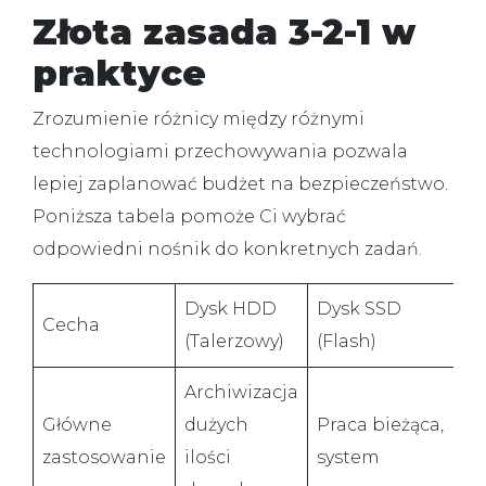
Złota zasada 3-2-1 w
praktyce
Zrozumienie różnicy między różnymi
technologiami przechowywania pozwala
lepiej zaplanować budżet na bezpieczeństwo.
Poniższa tabela pomoże Ci wybrać
odpowiedni nośnik do konkretnych zadań.
Dysk HDD
Dysk SSD
Cecha
Ch
(Talerzowy)
(Flash)
Archiwizacja
K
Główne
dużych
Praca bieżąca,
b
zastosowanie
ilości
system
(O