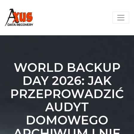
Skip
AXUS – Odzyskiwanie danych
to
content
WORLD BACKUP
DAY 2026: JAK
PRZEPROWADZIĆ
AUDYT
DOMOWEGO
ARCHIWUM I NIE