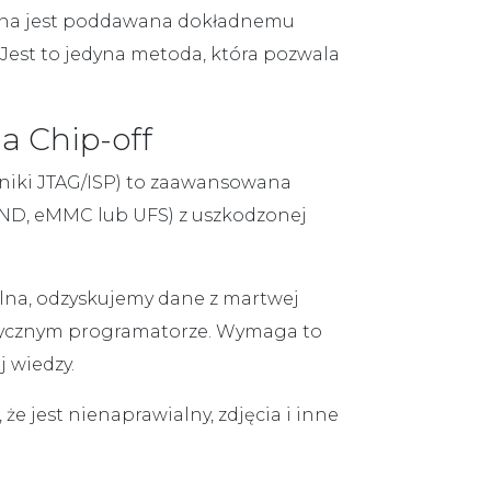
łówna jest poddawana dokładnemu
 Jest to jedyna metoda, która pozwala
a Chip-off
niki JTAG/ISP) to zaawansowana
NAND, eMMC lub UFS) z uszkodzonej
alna,
odzyskujemy dane z martwej
istycznym programatorze. Wymaga to
 wiedzy.
 że jest nienaprawialny,
zdjęcia i inne