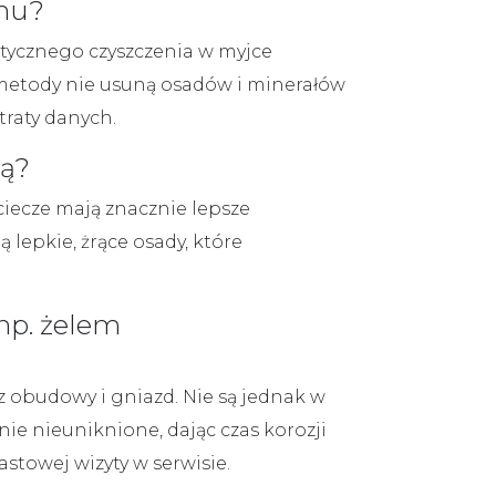
omu?
tycznego czyszczenia w myjce
etody nie usuną osadów i minerałów
traty danych.
dą?
ciecze mają znacznie lepsze
 lepkie, żrące osady, które
np. żelem
 obudowy i gniazd. Nie są jednak w
e nieuniknione, dając czas korozji
stowej wizyty w serwisie.