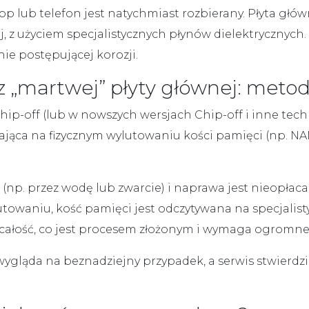
op lub telefon
jest natychmiast rozbierany. Płyta g
 z użyciem specjalistycznych płynów dielektrycznych.
nie postępującej korozji.
 „martwej” płyty głównej: metod
hip-off
(lub w nowszych wersjach
Chip-off i inne
tech
gająca na fizycznym wylutowaniu kości pamięci (np. 
a (np. przez wodę lub zwarcie) i naprawa jest nieopłac
lutowaniu, kość pamięci jest odczytywana na specjal
całość, co jest procesem złożonym i wymaga ogromnej
wygląda na beznadziejny przypadek, a serwis stwierdzi,