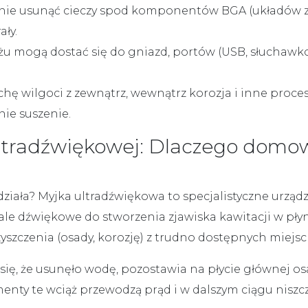
stanie usunąć cieczy spod komponentów BGA (układów
ły.
ryżu mogą dostać się do gniazd, portów (USB, słuchaw
ochę wilgoci z zewnątrz, wewnątrz
korozja i inne
proces
 nie suszenie.
ltradźwiękowej: Dlaczego domow
 działa?
Myjka ultradźwiękowa
to specjalistyczne urządz
fale dźwiękowe do stworzenia zjawiska kawitacji w pły
szczenia (osady, korozję) z trudno dostępnych miejsc 
się, że usunęło wodę, pozostawia na płycie głównej
os
menty te wciąż przewodzą prąd i w dalszym ciągu niszc