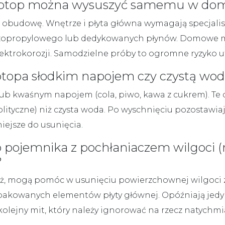
b laptop można wysuszyć samemu w d
 obudowę. Wnętrze i płyta główna wymagają specjalis
 izopropylowego lub dedykowanych płynów. Domowe m
 elektrokorozji. Samodzielne próby to ogromne ryzyko u
 laptopa słodkim napojem czy czystą wo
lub kwaśnym napojem (cola, piwo, kawa z cukrem). Te 
lityczne) niż czysta woda. Po wyschnięciu pozostawiają
niejsze do usunięcia.
o pojemnika z pochłaniaczem wilgoci (
?
yż, mogą pomóc w usunięciu powierzchownej wilgoci z
pakowanych elementów płyty głównej. Opóźniają jedyni
olejny mit, który należy ignorować na rzecz natychmia