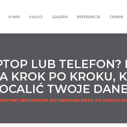
O NAS
USŁUGI
GALERIA
REFERENCJE
CENNIK
PTOP LUB TELEFON? 
 KROK PO KROKU, 
OCALIĆ TWOJE DAN
ELEFON? INSTRUKCJA RATUNKOWA KROK PO KROKU, K