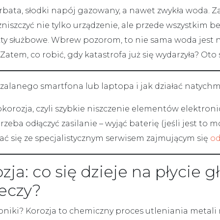
rbata, słodki napój gazowany, a nawet zwykła woda. Z
iszczyć nie tylko urządzenie, ale przede wszystkim be
ty służbowe. Wbrew pozorom, to nie sama woda jest n
Zatem, co robić, gdy katastrofa już się wydarzyła? Ot
zalanego smartfona lub laptopa i jak działać natychm
korozja, czyli szybkie niszczenie elementów elektron
zeba odłączyć zasilanie – wyjąć baterię (jeśli jest to m
ać się ze specjalistycznym serwisem zajmującym się
od
ozja: co się dzieje na płycie 
eczy?
oniki?
Korozja
to chemiczny proces utleniania metali n