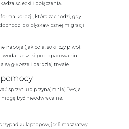
adza ścieżki i połączenia.
 forma korozji, która zachodzi, gdy
 dochodzi do błyskawicznej migracji
śne napoje
(jak cola, soki, czy piwo).
sta woda. Resztki po odparowaniu
 są głębsze i bardziej trwałe.
j pomocy
ować sprzęt lub przynajmniej Twoje
ie, mogą być nieodwracalne.
przypadku laptopów, jeśli masz łatwy