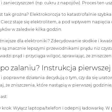
 zanieczyszczeń (np. cukru z napojów). Proces ten uszk
st tak groźna?
Elektrokorozja
to katastrofalnie szybka
 Ciecz staje się elektrolitem, a pod wpływem napięcia
tyków w zaledwie kilka godzin.
oźniejsze dla elektroniki? Zdecydowanie
słodkie i kwa
óre są znacznie lepszymi przewodnikami prądu niż czy
adzi prąd i przyciąga wilgoć, sprawiając, że zniszczenia
 po zalaniu? Instrukcja pierwsze
e i poprawne działania decydują o tym, czy da się urat
aj, że zniszczenia, które nastąpią w pierwszej godzin
ast:
 krok. Wyłącz laptopa/telefon i odepnij ładowarkę. W 