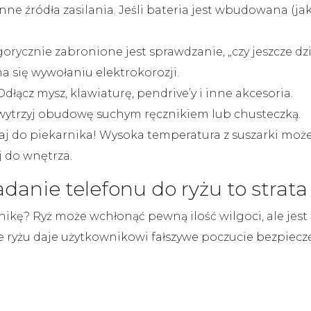
inne
źródła zasilania. Jeśli bateria jest wbudowana (j
orycznie zabronione jest sprawdzanie, „czy jeszcze dz
 się wywołaniu elektrokorozji.
dłącz mysz, klawiaturę, pendrive’y i
inne akcesoria
.
wytrzyj obudowę suchym ręcznikiem lub chusteczką.
aj do piekarnika!
Wysoka temperatura z suszarki może 
j do wnętrza.
danie telefonu do ryżu to strata 
onikę?
Ryż
może wchłonąć pewną ilość wilgoci, ale jes
cie ryżu daje użytkownikowi fałszywe poczucie bezpiec