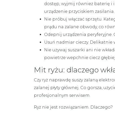
dostęp, wyjmij również
baterię i 
urządzenie przyciskiem zasilania.
Nie próbuj włączać sprzętu.
Kateg
prądu na zalane obwody, co równa
Odepnij urządzenia peryferyjne.
O
Usuń nadmiar cieczy.
Delikatnie 
Nie używaj suszarki ani nie wkład
powietrze wepchnie ciecz głębie
Mit ryżu: dlaczego wkła
Czy
ryż
naprawdę suszy zalaną elektr
zalanej płyty głównej. Co gorsza, uży
profesjonalnym serwisem.
Ryż nie jest rozwiązaniem. Dlaczego?